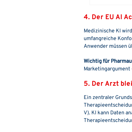
4. Der EU AI A
Medizinische KI wir
umfangreiche Konfo
Anwender müssen ü
Wichtig für Pharma
Marketingargument –
5. Der Arzt bl
Ein zentraler Grunds
Therapieentscheidun
V). KI kann Daten a
Therapieentscheidung