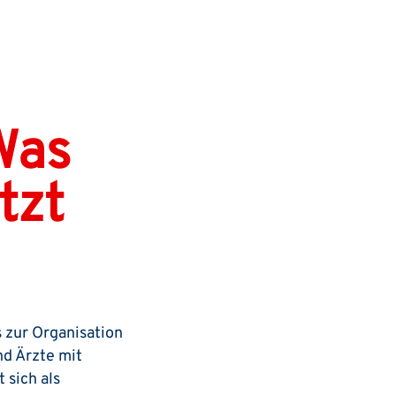
 Was
tzt
s zur Organisation
d Ärzte mit
 sich als