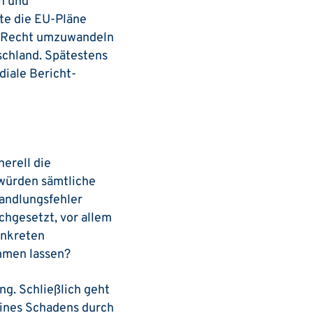
en und
lte die EU-Pläne
es Recht umzuwandeln
schland. Spätestens
iale Bericht­
erell die
würden sämtliche
handlungsfehler
rchgesetzt, vor allem
onkreten
ommen lassen?
g. Schließlich geht
eines Schadens durch