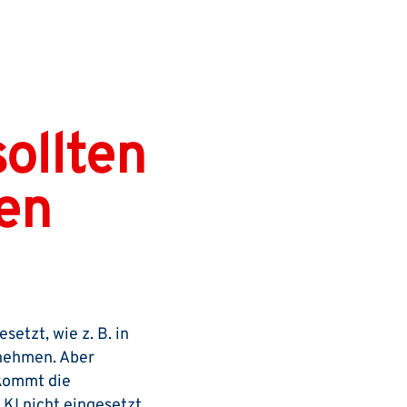
ollten
en
setzt, wie z. B. in
unehmen. Aber
 kommt die
 KI nicht eingesetzt