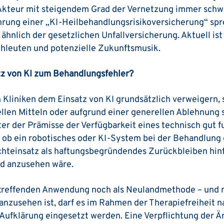
 Akteur mit steigendem Grad der Vernetzung immer schwi
hrung einer „KI-Heilbehandlungsrisikoversicherung“ spre
ähnlich der gesetzlichen Unfallversicherung. Aktuell ist
chleuten und potenzielle Zukunftsmusik.
tz von KI zum Behandlungsfehler?
ch Kliniken dem Einsatz von KI grundsätzlich verweigern, 
llen Mitteln oder aufgrund einer generellen Ablehnung 
nter der Prämisse der Verfügbarkeit eines technisch gut 
, ob ein robotisches oder KI-System bei der Behandlung
Nichteinsatz als haftungsbegründendes Zurückbleiben hi
d anzusehen wäre.
etreffenden Anwendung noch als Neulandmethode – und n
nzusehen ist, darf es im Rahmen der Therapiefreiheit
ufklärung eingesetzt werden. Eine Verpflichtung der Ärz