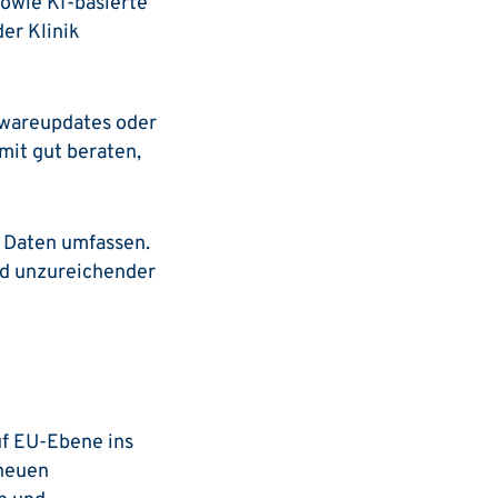
sowie KI-basierte
der Klinik
twareupdates oder
mit gut beraten,
n Daten umfassen.
nd unzureichender
uf EU-Ebene ins
 neuen