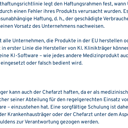
haftungsrichtlinie legt den Haftungsrahmen fest, wann
durch einen Fehler ihres Produkts verursacht wurden. Es
sunabhängige Haftung, d. h., der geschädigte Verbrauch
 keinen Vorsatz des Unternehmens nachweisen.
fft alle Unternehmen, die Produkte in der EU herstellen o
t in erster Linie die Hersteller von KI. Klinikträger könn
eine KI-Software – wie jedes andere Medizin­produkt auc
ingesetzt oder falsch bedient wird.
er kann auch der Chefarzt haften, da er als medizinisch
her seiner ­Abteilung für den regelgerechten Einsatz v
re – einzustehen hat. Eine sorgfältige Schulung ist dah
der ­Krankenhausträger oder der Chefarzt unter dem Asp
huldens zur Verantwortung gezogen werden.