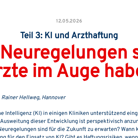
12.05.2026
Teil 3: KI und Arzthaftung
 Neuregelungen s
rzte im Auge hab
. Rainer Hellweg, Hannover
 Intelligenz (KI) in einigen Kliniken unterstützend einge
e Ausweitung dieser Entwicklung ist perspektivisch anz
Neuregelungen sind für die Zukunft zu erwarten? Wann
g für den Einsatz von KI? Gibt es Haftungsrisiken, wenn