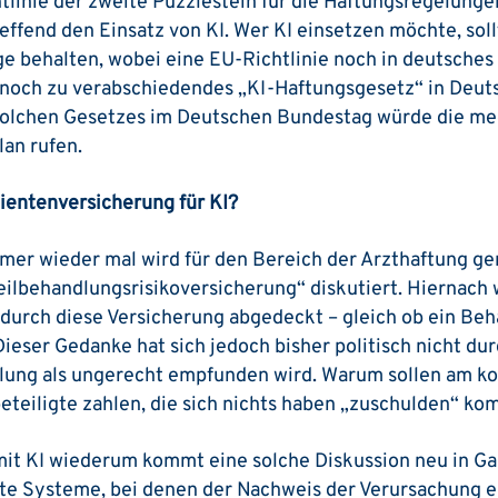
linie der zweite Puzzlestein für die ­Haftungsregelung
ffend den Einsatz von KI. Wer KI einsetzen möchte, sol
ge behalten, wobei eine EU-Richtlinie noch in deutsch
in noch zu verabschiedendes „KI-Haftungsgesetz“ in Deut
solchen Gesetzes im Deutschen Bundestag würde die med
lan rufen.
entenversicherung für KI?
mer wieder mal wird für den Bereich der Arzthaftung gen
eilbehandlungsrisikoversicherung“ diskutiert. Hiernach 
 durch diese Versicherung abgedeckt – gleich ob ein Be
 Dieser Gedanke hat sich jedoch bisher politisch nicht du
eilung als ungerecht empfunden wird. Warum sollen am ­k
eteiligte zahlen, die sich nichts haben „zuschulden“ k
 KI wiederum kommt eine solche Diskussion neu in Gan
zte Systeme, bei denen der Nachweis der Verursachung 